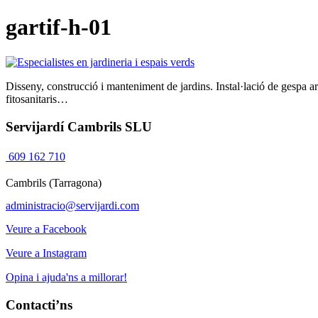
gartif-h-01
Disseny, construcció i manteniment de jardins. Instal·lació de gespa art
fitosanitaris…
Servijardí Cambrils SLU
609 162 710
Cambrils (Tarragona)
administracio@servijardi.com
Veure a Facebook
Veure a Instagram
Opina i ajuda'ns a millorar!
Contacti’ns