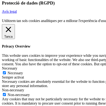
Protecció de dades (RGPD)
Avís legal
Utilitzem tan sols cookies analítiques per a millorar l'experiència d'
Tanca
Privacy Overview
This website uses cookies to improve your experience while you navigat
working of basic functionalities of the website. We also use third-pa
consent. You also have the option to opt-out of these cookies. But op
Necessary
Necessary
Sempre activat
Necessary cookies are absolutely essential for the website to function 
store any personal information.
Non-necessary
Non-necessary
Any cookies that may not be particularly necessary for the website to 
cookies. It is mandatory to procure user consent prior to running thes