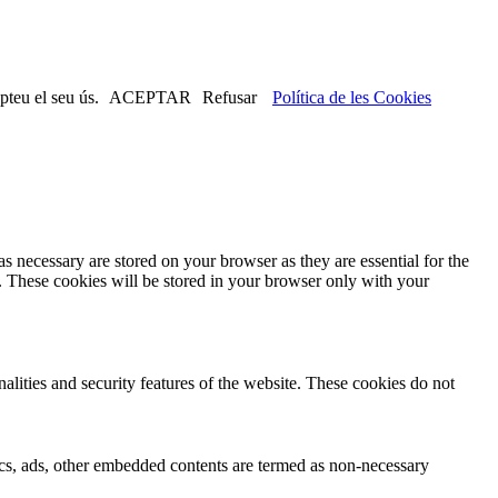
pteu el seu ús.
ACEPTAR
Refusar
Política de les Cookies
s necessary are stored on your browser as they are essential for the
e. These cookies will be stored in your browser only with your
nalities and security features of the website. These cookies do not
ytics, ads, other embedded contents are termed as non-necessary